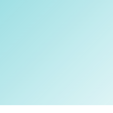
aux rendez-vous
Gestion du
courrier
Classement des
documents
Démarches
administratives