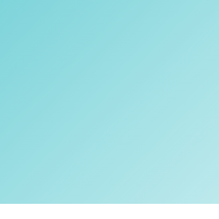
Accompagnement
en rendez-vous
Accompagnement
courtes & longues
distances
Accompagnement
aux courses