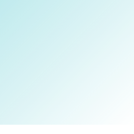
Manucure/Pédicure
Esthéticienne