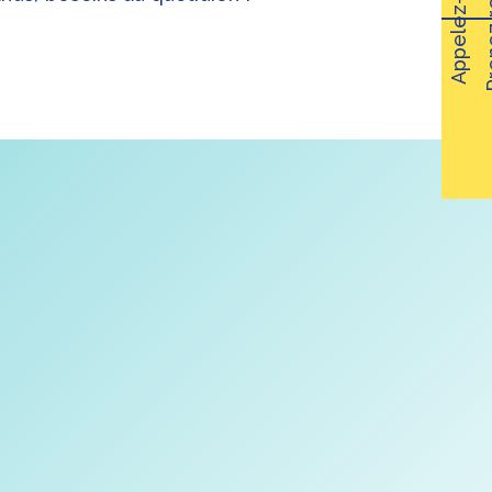
Appelez-nous !
vous
Coiffure
t