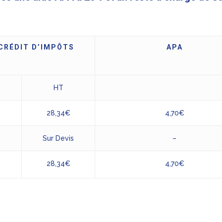
CRÉDIT D’IMPÔTS
APA
HT
28,34€
4,70€
s
Sur Devis
–
28,34€
4,70€