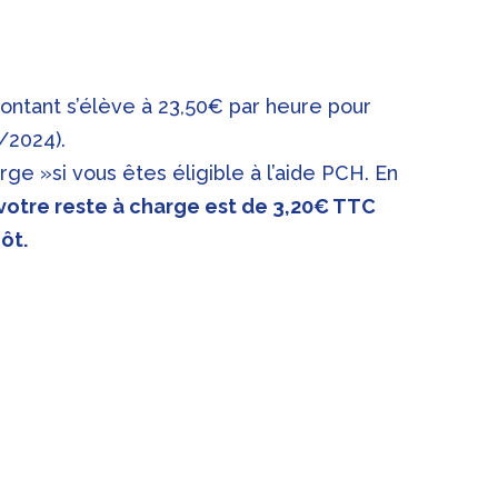
ontant s’élève à 23,50€ par heure pour
/2024).
rge »si vous êtes éligible à l’aide PCH. En
votre reste à charge est de 3,20€ TTC
ôt.
ne aide PCH
COÛT FINAL APRÈS CRÉDIT
D’IMPÔTS
TTC
HT