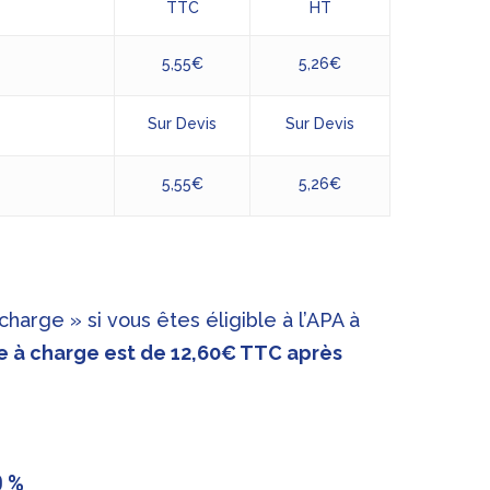
TTC
HT
5,55€
5,26€
Sur Devis
Sur Devis
5,55€
5,26€
harge » si vous êtes éligible à l’APA à
e à charge est de 12,60€ TTC après
0 %