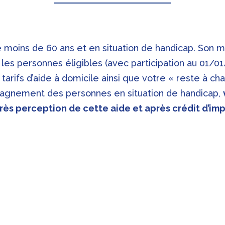
 moins de 60 ans et en situation de handicap. Son m
 les personnes éligibles (avec participation au 01/01
rifs d’aide à domicile ainsi que votre « reste à cha
pagnement des personnes en situation de handicap,
rès perception de cette aide et après crédit d’imp
Nos tarifs à l’heure
avec u
AVANT CRÉDIT D’IMPÔTS
PCH
TTC
HT